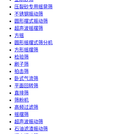
压裂砂专用摇晃筛
不锈钢振动筛
圆形摆式振动筛
超声波摇摆筛
方摇
圆形摇摆式筛分机
方形摇摆筛
检验筛
刷子筛
拍击筛
卧式气流筛
平面回转筛
直排筛
筛粉机
高频过滤筛
摇摆筛
超声波振动筛
石油滤渣振动筛