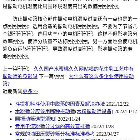
是振动电机温度比周围环境温度高出的数值。
防止振动筛核心部件振动电机温度过高还有一点也是的一
点：选用合适的振动电机，不要为了节省几
个钱，选用功率小的电机，这样不但影响筛分
效率，使筛分质量不达标，另一方面也会使电机
超负荷运转，导致温度过高，影响振动筛的寿
命。
上一篇：
久久国产水蜜桃久久网站喝的花生乳工艺中有
振动筛的身影吗
下一篇：
为什么有这么多企业使用振动
筛?
近期新闻
更多>>
斗提机料斗使用中脱落的因素及解决办法
2021/12/22
木粉筛分应该用哪种振动筛(木粉振动筛设备)
2022/11/12
圆振动筛选型须知!
2022/11/24
专用于淀粉筛分过滤的高效直排筛
2022/11/28
常规的油田压裂砂筛分标准标准参考
2023/04/27