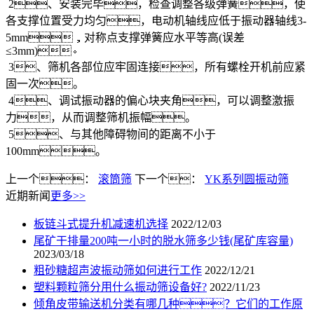
2、安装完毕，检查调整各级弹簧，使
各支撑位置受力均匀，电动机轴线应低于振动器轴线3-
5mm，对称点支撑弹簧应水平等高(误差
≤3mm)。
3、筛机各部位应牢固连接，所有螺栓开机前应紧
固一次。
4、调试振动器的偏心块夹角，可以调整激振
力，从而调整筛机振幅。
5、与其他障碍物间的距离不小于
100mm。
上一个：
滚筒筛
下一个：
YK系列圆振动筛
近期新闻
更多>>
板链斗式提升机减速机选择
2022/12/03
尾矿干排量200吨一小时的脱水筛多少钱(尾矿库容量)
2023/03/18
粗砂糖超声波振动筛如何进行工作
2022/12/21
塑料颗粒筛分用什么振动筛设备好?
2022/11/23
倾角皮带输送机分类有哪几种？它们的工作原