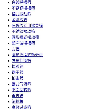
直线摇摆筛
不锈钢摇摆筛
摆式振动筛
金刚砂筛
压裂砂专用摇晃筛
不锈钢振动筛
圆形摆式振动筛
超声波摇摆筛
方摇
圆形摇摆式筛分机
方形摇摆筛
检验筛
刷子筛
拍击筛
卧式气流筛
平面回转筛
直排筛
筛粉机
高频过滤筛