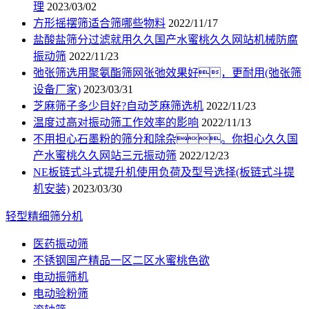
理
2023/03/02
方形摇摆筛适合筛哪些物料
2022/11/17
盐酸盐筛分过滤就用久久国产水蜜桃久久网站机械防腐
振动筛
2022/11/23
弛张筛选用聚氨酯筛网张弛效果好，更耐用(弛张筛
设备厂家)
2023/03/31
芝麻筛子多少目好?自动芝麻筛选机
2022/11/23
温度过高对振动筛工作效率的影响
2022/11/13
不用担心石墨粉的筛分和除杂。你担心久久国
产水蜜桃久久网站三元振动筛
2022/12/23
NE板链式斗式提升机使用负荷及型号选择(板链式斗提
机安装)
2023/03/30
轻型精细筛分机
医药振动筛
不锈钢国产精品一区二区水蜜桃色欲
电动振筛机
电动验粉筛