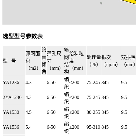
选型型号参数表
筛
筛
筛网面
筛孔尺
给料粒
面
网
处理量
振次
双振幅
型 号
积
寸
度
倾
结
（t/h）
（r.p.m）
（mm
（m2）
（mm）
（mm）
角
构
编
YA1236
4.3
6-50
≤200
75-245
845
9.5
织
编
2YA1236
4.3
6-50
≤200
75-245
845
9.5
织
编
YA1530
4.5
6-50
≤200
80-255
845
9.5
织
编
YA1536
5.4
6-50
≤200
95-310
845
9.5
织