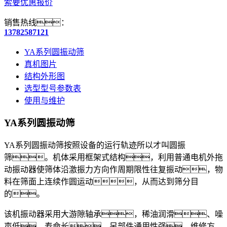
索要优惠报价
销售热线：
13782587121
YA系列圆振动筛
真机图片
结构外形图
选型型号参数表
使用与维护
YA系列圆振动筛
YA系列圆振动筛按照设备的运行轨迹所以才叫圆振
筛。机体采用框架式结构，利用普通电机外拖
动振动器使筛体沿激振力方向作周期限性往复振动，物
料在筛面上连续作圆运动，从而达到筛分目
的。
该机振动器采用大游隙轴承，稀油润滑、噪
声低、寿命长。另部件通用性强，维修方