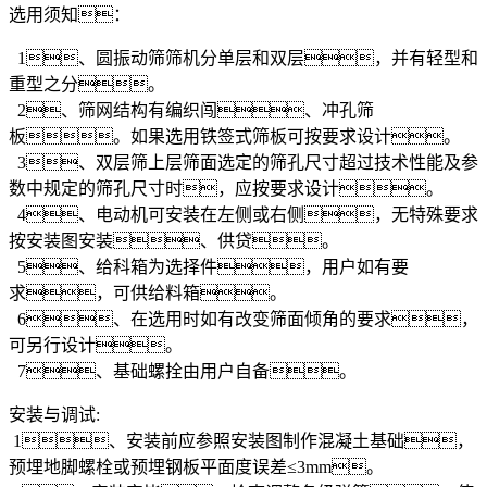
选用须知：
1、圆振动筛筛机分单层和双层，并有轻型和
重型之分。
2、筛网结构有编织闯、冲孔筛
板。如果选用铁签式筛板可按要求设计。
3、双层筛上层筛面选定的筛孔尺寸超过技术性能及参
数中规定的筛孔尺寸时，应按要求设计。
4、电动机可安装在左侧或右侧，无特殊要求
按安装图安装、供贷。
5、给科箱为选择件，用户如有要
求，可供给料箱。
6、在选用时如有改变筛面倾角的要求，
可另行设计。
7、基础螺拴由用户自备。
安装与调试:
1、安装前应参照安装图制作混凝土基础，
预埋地脚螺栓或预埋钢板平面度误差≤3mm。