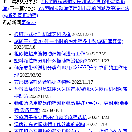
上一篇：
YK型圆振动筛安装调试说明书(振动圆振
筛)
下一篇：
YA型圆振动筛使用时出现的问题及解决办法
(ya系列圆振动筛)
近期新闻
更多>>
板链斗式提升机减速机选择
2022/12/03
尾矿干排量200吨一小时的脱水筛多少钱(尾矿库容量)
2023/03/18
粗砂糖超声波振动筛如何进行工作
2022/12/21
塑料颗粒筛分用什么振动筛设备好?
2022/11/23
倾角皮带输送机分类有哪几种？它们的工作原
理
2023/03/02
方形摇摆筛适合筛哪些物料
2022/11/17
盐酸盐筛分过滤就用久久国产水蜜桃久久网站机械防腐
振动筛
2022/11/23
弛张筛选用聚氨酯筛网张弛效果好，更耐用(弛张
筛 设备厂家)
2023/03/31
芝麻筛子多少目好?自动芝麻筛选机
2022/11/23
温度过高对振动筛工作效率的影响
2022/11/13
不用担心石墨粉的筛分和除杂。你担心久久国