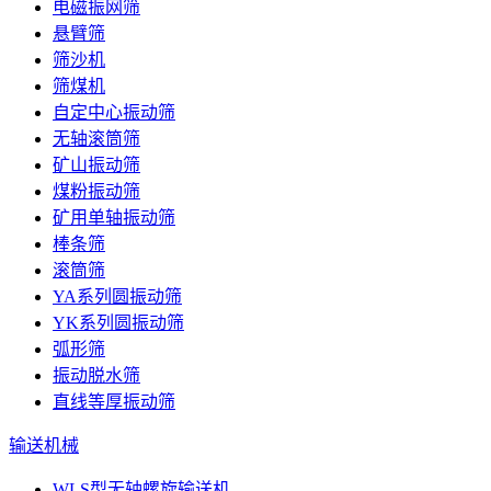
电磁振网筛
悬臂筛
筛沙机
筛煤机
自定中心振动筛
无轴滚筒筛
矿山振动筛
煤粉振动筛
矿用单轴振动筛
棒条筛
滚筒筛
YA系列圆振动筛
YK系列圆振动筛
弧形筛
振动脱水筛
直线等厚振动筛
输送机械
WLS型无轴螺旋输送机