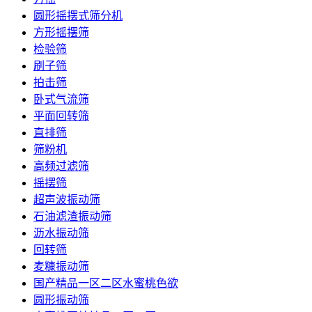
圆形摇摆式筛分机
方形摇摆筛
检验筛
刷子筛
拍击筛
卧式气流筛
平面回转筛
直排筛
筛粉机
高频过滤筛
摇摆筛
超声波振动筛
石油滤渣振动筛
沥水振动筛
回转筛
麦糠振动筛
国产精品一区二区水蜜桃色欲
圆形振动筛