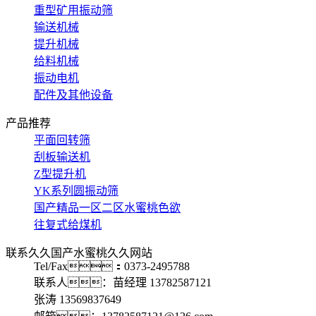
重型矿用振动筛
输送机械
提升机械
给料机械
振动电机
配件及其他设备
产品推荐
平面回转筛
刮板输送机
Z型提升机
YK系列圆振动筛
国产精品一区二区水蜜桃色欲
往复式给煤机
联系久久国产水蜜桃久久网站
Tel/Fax：0373-2495788
联系人：苗经理 13782587121
张涛 13569837649