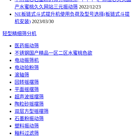
产水蜜桃久久网站三元振动筛
2022/12/23
NE板链式斗式提升机使用负荷及型号选择(板链式斗提
机安装)
2023/03/30
轻型精细筛分机
医药振动筛
不锈钢国产精品一区二区水蜜桃色欲
电动振筛机
电动验粉筛
滚轴筛
回转摇摆筛
平面摇摆筛
超声波摇摆筛
陶粒砂摇摆筛
双层方型摇摆筛
石墨粉振动筛
塑料振动筛
釉料过滤筛