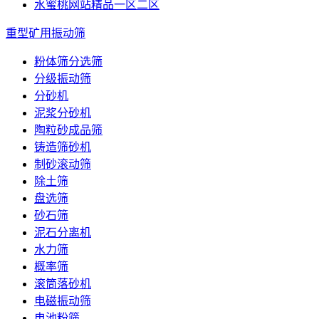
水蜜桃网站精品一区二区
重型矿用振动筛
粉体筛分选筛
分级振动筛
分砂机
泥浆分砂机
陶粒砂成品筛
铸造筛砂机
制砂滚动筛
除土筛
盘选筛
砂石筛
泥石分离机
水力筛
概率筛
滚筒落砂机
电磁振动筛
电池粉筛