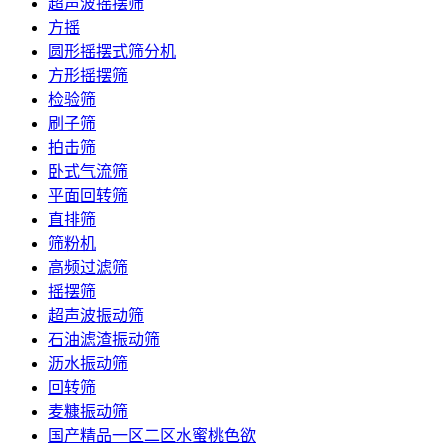
超声波摇摆筛
方摇
圆形摇摆式筛分机
方形摇摆筛
检验筛
刷子筛
拍击筛
卧式气流筛
平面回转筛
直排筛
筛粉机
高频过滤筛
摇摆筛
超声波振动筛
石油滤渣振动筛
沥水振动筛
回转筛
麦糠振动筛
国产精品一区二区水蜜桃色欲