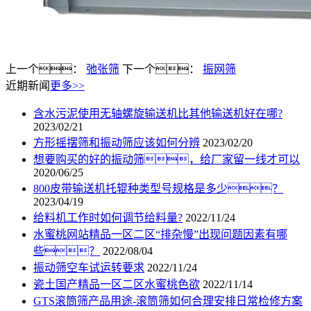
上一个：
弛张筛
下一个：
振网筛
近期新闻
更多>>
含水污泥使用无轴螺旋输送机比其他输送机好在哪?
2023/02/21
方形摇摆筛和振动筛应该如何分辨
2023/02/20
想要购买的好的振动筛，给厂家留一线才可以
2020/06/25
800皮带输送机托辊种类型号规格是多少？
2023/04/19
给料机工作时如何调节给料量?
2022/11/24
水蜜桃网站精品一区二区“排杂慢”出现问题因素有哪
些？
2022/08/04
振动筛空车试运转要求
2022/11/24
瓷土国产精品一区二区水蜜桃色欲
2022/11/14
GTS滚筒筛产品用途-滚筒筛如何合理安排日常检修方案